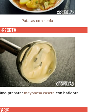
Patatas con sepia
o-receta
ómo preparar
mayonesa casera
con batidora
tario