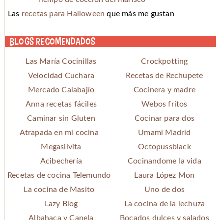
Las
recetas para Halloween
que más me gustan
Blogs recomendados
Las María Cocinillas
Crockpotting
Velocidad Cuchara
Recetas de Rechupete
Mercado Calabajío
Cocinera y madre
Anna recetas fáciles
Webos fritos
Caminar sin Gluten
Cocinar para dos
Atrapada en mi cocina
Umami Madrid
Megasilvita
Octopussblack
Acibechería
Cocinandome la vida
Recetas de cocina Telemundo
Laura López Mon
La cocina de Masito
Uno de dos
Lazy Blog
La cocina de la lechuza
Albahaca y Canela
Bocados dulces y salados