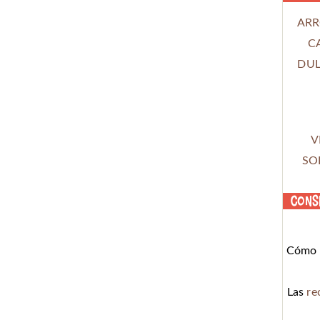
ARR
C
DUL
V
SO
Cons
Cómo c
Las
re