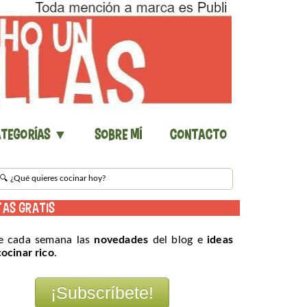
tegorías ▼
Sobre mí
Contacto
TAS GRATIS
e cada semana las
novedades
del blog e
ideas
cocinar rico
.