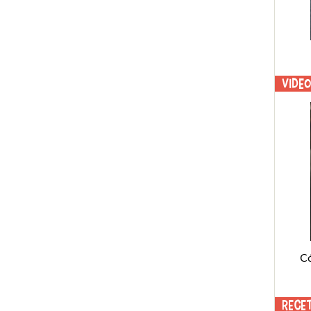
Vide
C
Rece