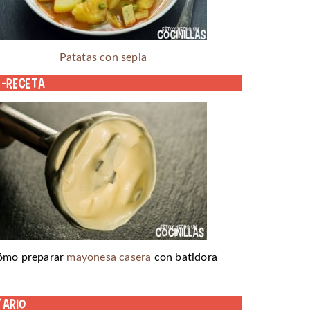
Patatas con sepia
o-receta
ómo preparar
mayonesa casera
con batidora
tario