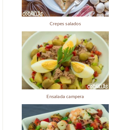
Crepes salados
Ensalada campera