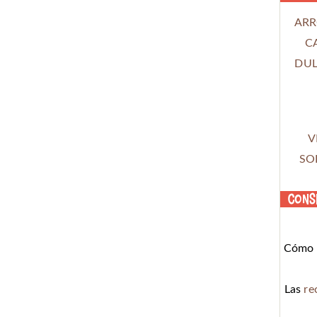
ARR
C
DUL
V
SO
Cons
Cómo c
Las
re