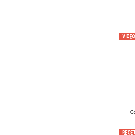
Vide
C
Rece