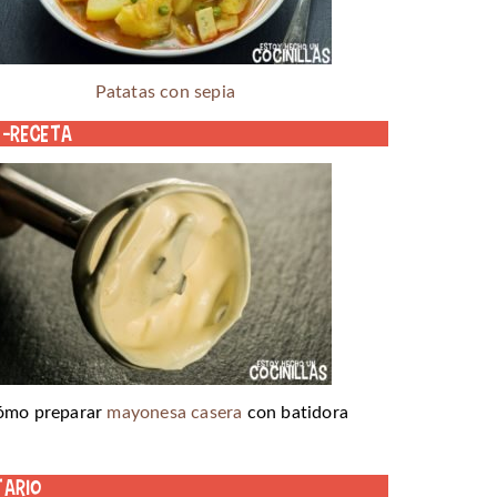
Patatas con sepia
o-receta
ómo preparar
mayonesa casera
con batidora
tario