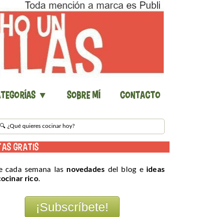
tegorías ▼
Sobre mí
Contacto
TAS GRATIS
e cada semana las
novedades
del blog e
ideas
cocinar rico
.