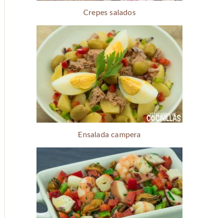
Crepes salados
Ensalada campera