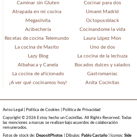
Caminar sin Gluten
Cocinar para dos
Atrapada en mi cocina
Umami Madrid
Megasilvita
Octopussblack
Acibechería
Cocinandome la vida
Recetas de cocina Telemundo
Laura López Mon
La cocina de Masito
Uno de dos
Lazy Blog
La cocina de la lechuza
Albahaca y Canela
Bocados dulces y salados
La cocina de aficionado
Gastromaniac
¡A ver qué cocinamos hoy!
Anita Cocinitas
Aviso Legal
|
Política de Cookies
|
Política de Privacidad
Copyright © 2026 Estoy hecho un Cocinillas. All Rights Reserved.
Todas
las menciones a marcas se realizan bajo acuerdos de colaboración
remunerados.
Fotos de stock de:
DepositPhotos
| Dibujos:
Pablo Castaño
| Iconos:
Side