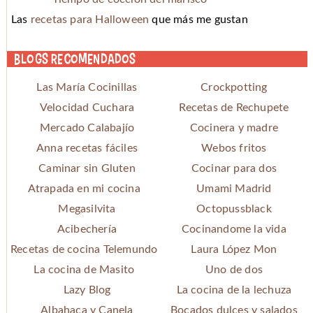
Las
recetas para Halloween
que más me gustan
Blogs recomendados
Las María Cocinillas
Crockpotting
Velocidad Cuchara
Recetas de Rechupete
Mercado Calabajío
Cocinera y madre
Anna recetas fáciles
Webos fritos
Caminar sin Gluten
Cocinar para dos
Atrapada en mi cocina
Umami Madrid
Megasilvita
Octopussblack
Acibechería
Cocinandome la vida
Recetas de cocina Telemundo
Laura López Mon
La cocina de Masito
Uno de dos
Lazy Blog
La cocina de la lechuza
Albahaca y Canela
Bocados dulces y salados