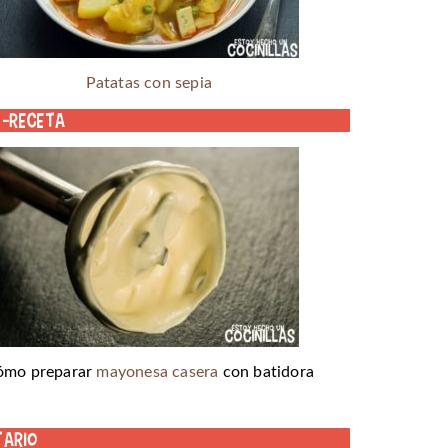
Patatas con sepia
o-receta
ómo preparar
mayonesa casera
con batidora
tario