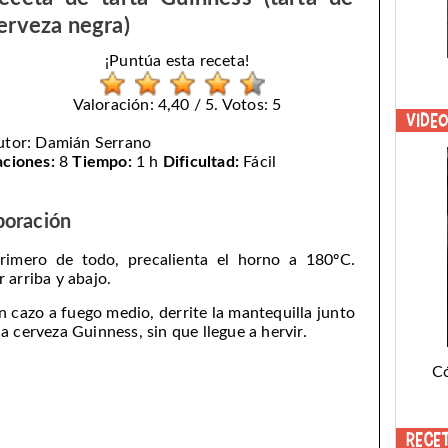
erveza negra)
¡Puntúa esta receta!
Valoración: 4,40 / 5. Votos: 5
Vide
utor:
Damián Serrano
aciones:
8
Tiempo:
1 h
Dificultad:
Fácil
boración
rimero de todo, precalienta el horno a 180ºC.
r arriba y abajo.
n cazo a fuego medio, derrite la mantequilla junto
la cerveza Guinness, sin que llegue a hervir.
C
Rece