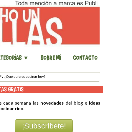
tegorías ▼
Sobre mí
Contacto
TAS GRATIS
e cada semana las
novedades
del blog e
ideas
cocinar rico
.