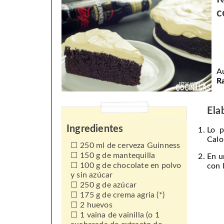
c
A
R
Ela
Ingredientes
Lo p
Calo
250 ml de cerveza Guinness
150 g de mantequilla
En u
100 g de chocolate en polvo
con 
y sin azúcar
250 g de azúcar
175 g de crema agria (*)
2 huevos
1 vaina de vainilla (o 1