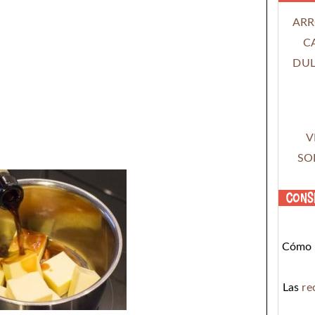
ARR
C
DUL
V
SO
Cons
Cómo c
Las
re