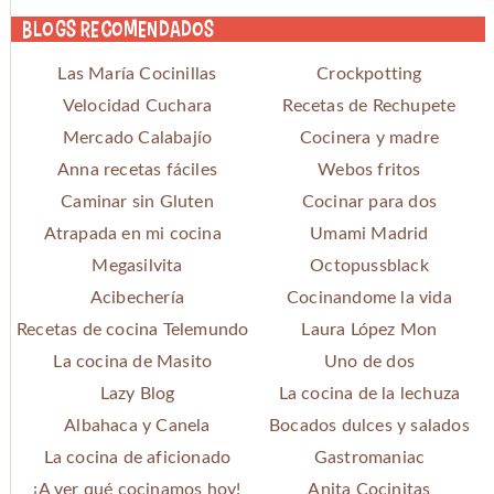
Blogs recomendados
Las María Cocinillas
Crockpotting
Velocidad Cuchara
Recetas de Rechupete
Mercado Calabajío
Cocinera y madre
Anna recetas fáciles
Webos fritos
Caminar sin Gluten
Cocinar para dos
Atrapada en mi cocina
Umami Madrid
Megasilvita
Octopussblack
Acibechería
Cocinandome la vida
Recetas de cocina Telemundo
Laura López Mon
La cocina de Masito
Uno de dos
Lazy Blog
La cocina de la lechuza
Albahaca y Canela
Bocados dulces y salados
La cocina de aficionado
Gastromaniac
¡A ver qué cocinamos hoy!
Anita Cocinitas