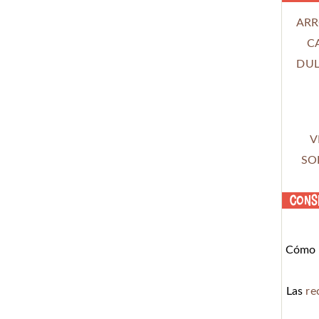
ARR
C
DUL
V
SO
Cons
Cómo c
Las
re