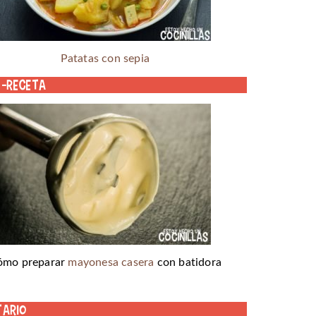
Patatas con sepia
o-receta
ómo preparar
mayonesa casera
con batidora
tario