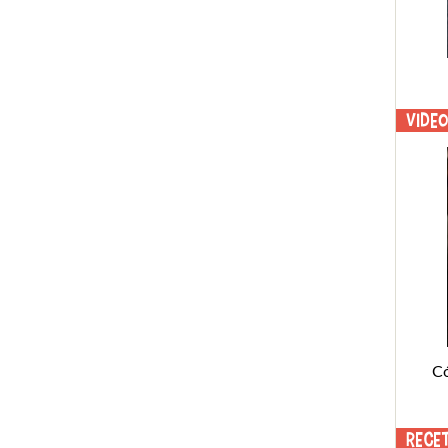
Vide
C
Rece