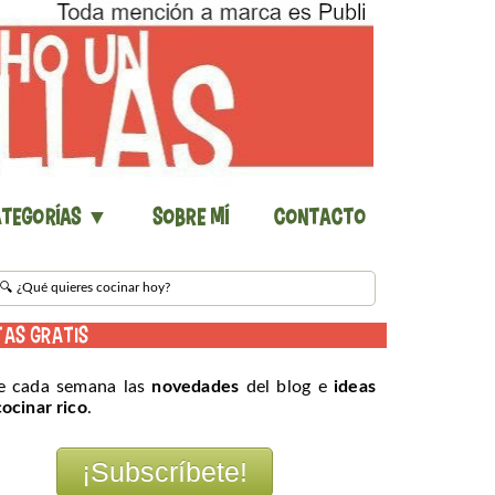
tegorías ▼
Sobre mí
Contacto
TAS GRATIS
e cada semana las
novedades
del blog e
ideas
cocinar rico
.