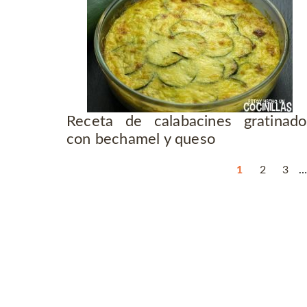
Receta de calabacines gratinado
con bechamel y queso
1
2
3
…