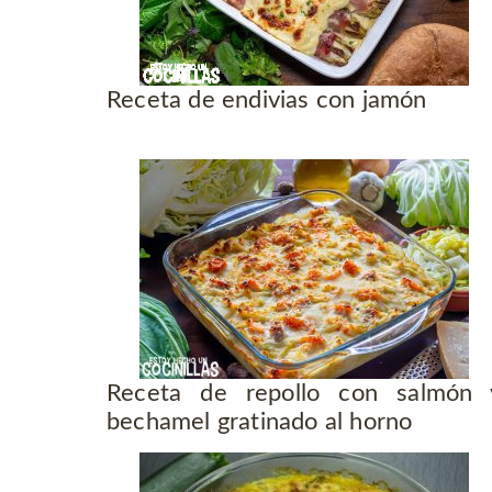
Receta de endivias con jamón
Receta de repollo con salmón 
bechamel gratinado al horno