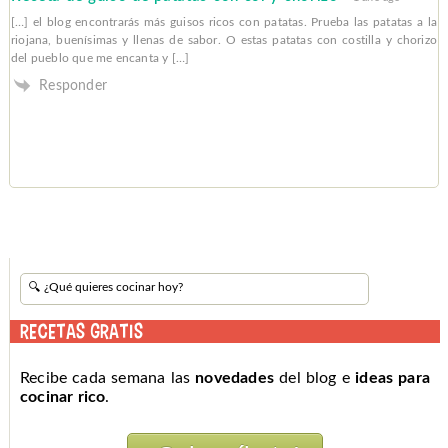
[…] el blog encontrarás más guisos ricos con patatas. Prueba las patatas a la
riojana, buenísimas y llenas de sabor. O estas patatas con costilla y chorizo
del pueblo que me encanta y […]
Responder
RECETAS GRATIS
Recibe cada semana las
novedades
del blog e
ideas para
cocinar rico
.