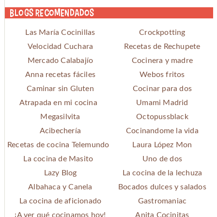
Blogs recomendados
Las María Cocinillas
Crockpotting
Velocidad Cuchara
Recetas de Rechupete
Mercado Calabajío
Cocinera y madre
Anna recetas fáciles
Webos fritos
Caminar sin Gluten
Cocinar para dos
Atrapada en mi cocina
Umami Madrid
Megasilvita
Octopussblack
Acibechería
Cocinandome la vida
Recetas de cocina Telemundo
Laura López Mon
La cocina de Masito
Uno de dos
Lazy Blog
La cocina de la lechuza
Albahaca y Canela
Bocados dulces y salados
La cocina de aficionado
Gastromaniac
¡A ver qué cocinamos hoy!
Anita Cocinitas