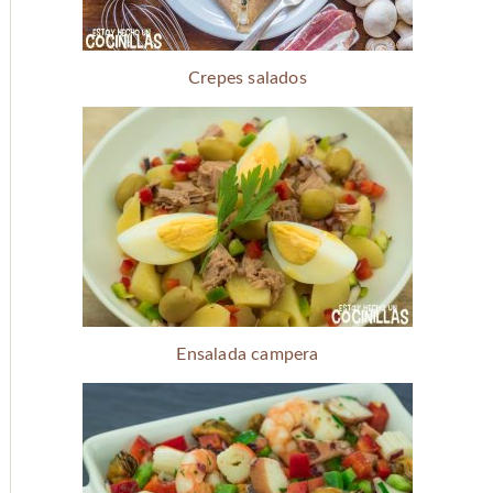
Crepes salados
Ensalada campera