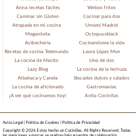
Anna recetas fáciles
Webos fritos
Caminar sin Gluten
Cocinar para dos
Atrapada en mi cocina
Umami Madrid
Megasilvita
Octopussblack
Acibechería
Cocinandome la vida
Recetas de cocina Telemundo
Laura López Mon
La cocina de Masito
Uno de dos
Lazy Blog
La cocina de la lechuza
Albahaca y Canela
Bocados dulces y salados
La cocina de aficionado
Gastromaniac
¡A ver qué cocinamos hoy!
Anita Cocinitas
Aviso Legal
|
Política de Cookies
|
Política de Privacidad
Copyright © 2026 Estoy hecho un Cocinillas. All Rights Reserved.
Todas
las menciones a marcas se realizan bajo acuerdos de colaboración