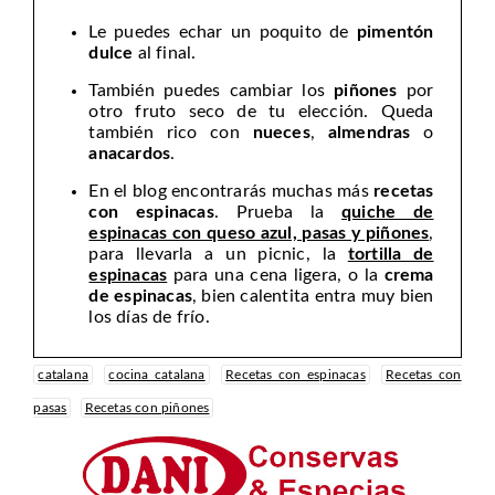
Le puedes echar un poquito de
pimentón
dulce
al final.
También puedes cambiar los
piñones
por
otro fruto seco de tu elección. Queda
también rico con
nueces
,
almendras
o
anacardos
.
En el blog encontrarás muchas más
recetas
con espinacas
. Prueba la
quiche de
espinacas con queso azul, pasas y piñones
,
para llevarla a un picnic, la
tortilla de
espinacas
para una cena ligera, o la
crema
de espinacas
, bien calentita entra muy bien
los días de frío.
catalana
cocina catalana
Recetas con espinacas
Recetas con
pasas
Recetas con piñones