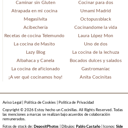
Caminar sin Gluten
Cocinar para dos
Atrapada en mi cocina
Umami Madrid
Megasilvita
Octopussblack
Acibechería
Cocinandome la vida
Recetas de cocina Telemundo
Laura López Mon
La cocina de Masito
Uno de dos
Lazy Blog
La cocina de la lechuza
Albahaca y Canela
Bocados dulces y salados
La cocina de aficionado
Gastromaniac
¡A ver qué cocinamos hoy!
Anita Cocinitas
Aviso Legal
|
Política de Cookies
|
Política de Privacidad
Copyright © 2026 Estoy hecho un Cocinillas. All Rights Reserved.
Todas
las menciones a marcas se realizan bajo acuerdos de colaboración
remunerados.
Fotos de stock de:
DepositPhotos
| Dibujos:
Pablo Castaño
| Iconos:
Side