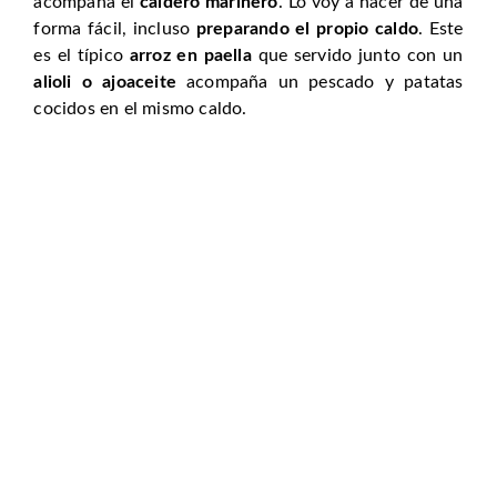
acompaña el
caldero marinero
. Lo voy a hacer de una
forma fácil, incluso
preparando el propio caldo
. Este
es el típico
arroz en paella
que servido junto con un
alioli o ajoaceite
acompaña un pescado y patatas
cocidos en el mismo caldo.