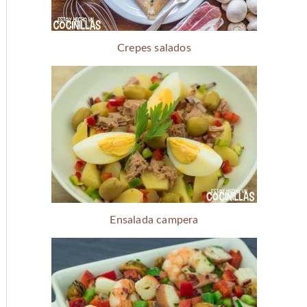
Crepes salados
Ensalada campera