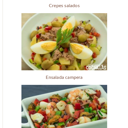
Crepes salados
Ensalada campera