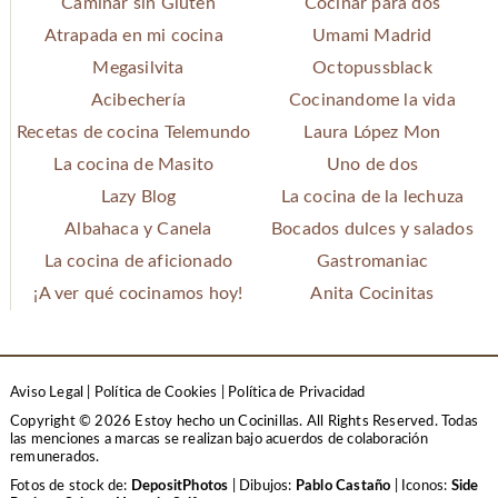
Caminar sin Gluten
Cocinar para dos
Atrapada en mi cocina
Umami Madrid
Megasilvita
Octopussblack
Acibechería
Cocinandome la vida
Recetas de cocina Telemundo
Laura López Mon
La cocina de Masito
Uno de dos
Lazy Blog
La cocina de la lechuza
Albahaca y Canela
Bocados dulces y salados
La cocina de aficionado
Gastromaniac
¡A ver qué cocinamos hoy!
Anita Cocinitas
Aviso Legal
|
Política de Cookies
|
Política de Privacidad
Copyright © 2026 Estoy hecho un Cocinillas. All Rights Reserved.
Todas
las menciones a marcas se realizan bajo acuerdos de colaboración
remunerados.
Fotos de stock de:
DepositPhotos
| Dibujos:
Pablo Castaño
| Iconos:
Side