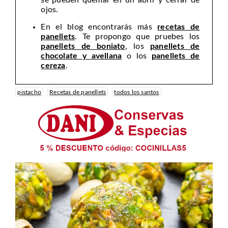
se pueden quemar en un abrir y cerrar de
ojos.
En el blog encontrarás más
recetas de
panellets
. Te propongo que pruebes los
panellets de boniato
, los
panellets de
chocolate y avellana
o los
panellets de
cereza
.
pistacho
Recetas de panellets
todos los santos