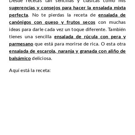
Desde recetas tan sencillas y clásicas como mis
sugerencias y consejos para hacer la ensalada mixta
perfecta
. No te pierdas la receta de
ensalada de
canónigos con queso y frutos secos
con muchas
ideas para darle cada vez un toque diferente. También
tienes una sencilla
ensalada de rúcula con pera y
parmesano
que está para morirse de rica. O esta otra
ensalada de escarola, naranja y granada con aliño de
balsámico
deliciosa.
Aquí está la receta: