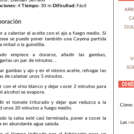
utor:
Damián Serrano
aciones:
4
Tiempo:
30 m
Dificultad:
Fácil
ARR
C
boración
DUL
r a calentar el aceite con el ajo a fuego medio. Si
esea se puede poner también una Cayena partida
a mitad o la guindilla.
ndo empiece a dorarse, añadir las gambas,
V
garlas un par de minutos. .
SO
rar gambas y ajo y en el mismo aceite, rehogar las
las de calamar unos 5 minutos.
Cons
r con el vino blanco y dejar cocer 2 minutos para
el alcohol se evapore.
ir el tomate triturado y dejar que reduzca a la
Cómo c
d unos 20 minutos a fuego medio.
do la salsa esté casi terminada, poner a cocer la
Las
re
a en abundante agua salada.