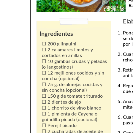
A
R
Ela
Pone
Ingredientes
se d
200 g linguini
por l
2 calamares limpios y
Cua
cortados en anillas
reho
10 gambas crudas y peladas
(o langostinos)
Reti
12 mejillones cocidos y sin
anil
concha (opcional)
75 g. de almejas cocidas y
Rega
sin concha (opcional)
que 
150 g de tomate triturado
Añad
2 dientes de ajo
mita
1 chorrito de vino blanco
1 pimienta de Cayena o
Cuan
guindilla picada (opcional)
past
Perejil picado
2 cucharadas de aceite de