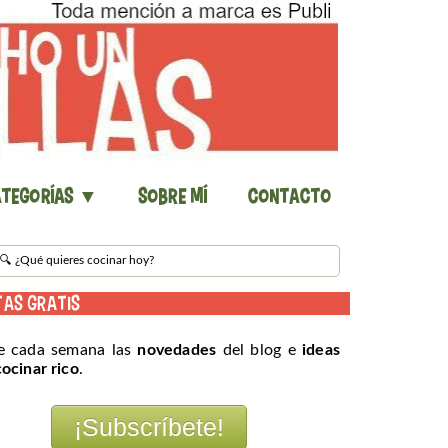
tegorías ▼
Sobre mí
Contacto
TAS GRATIS
e cada semana las
novedades
del blog e
ideas
cocinar rico
.