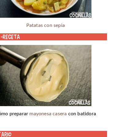
Patatas con sepia
o-receta
ómo preparar
mayonesa casera
con batidora
tario