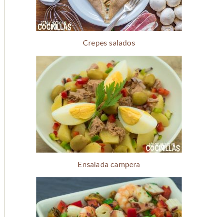
Crepes salados
Ensalada campera