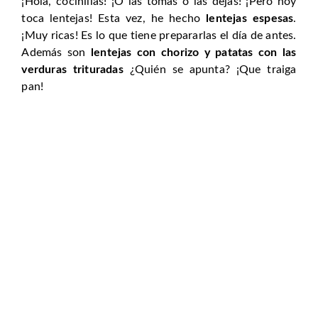
¡Hola, cocinillas! ¡O las tomas o las dejas! ¡Pero hoy
toca lentejas! Esta vez, he hecho
lentejas espesas
.
¡Muy ricas! Es lo que tiene prepararlas el día de antes.
Además son
lentejas con chorizo y patatas con las
verduras trituradas
¿Quién se apunta? ¡Que traiga
pan!