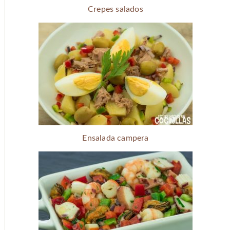
Crepes salados
Ensalada campera