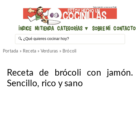
Índice
Mi Tienda
Categorías ▼
Sobre mí
Contacto
Portada
»
Receta
»
Verduras
»
Brócoli
Receta de brócoli con jamón.
Sencillo, rico y sano