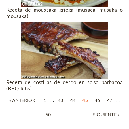
Receta de moussaka griega (musaca, musaka o
mousaka)
Receta de costillas de cerdo en salsa barbacoa
(BBQ Ribs)
« ANTERIOR
1
…
43
44
45
46
47
…
50
SIGUIENTE »