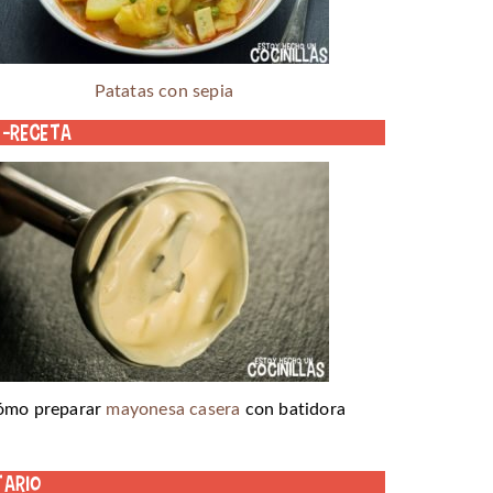
Patatas con sepia
o-receta
ómo preparar
mayonesa casera
con batidora
tario