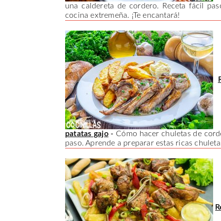
una caldereta de cordero. Receta fácil pas
cocina extremeña. ¡Te encantará!
patatas gajo
-
Cómo hacer chuletas de corder
paso. Aprende a preparar estas ricas chuletas
R