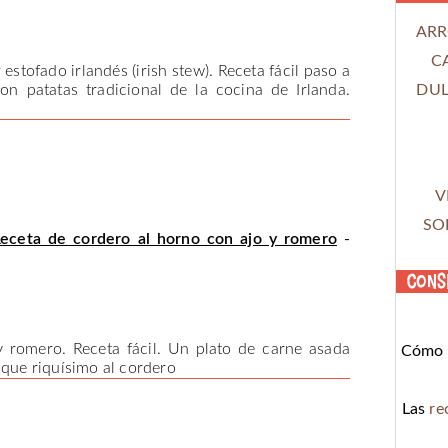
ARR
C
stofado irlandés (irish stew). Receta fácil paso a
DUL
n patatas tradicional de la cocina de Irlanda.
V
SO
eceta de cordero al horno con ajo y romero
-
Cons
 romero. Receta fácil. Un plato de carne asada
Cómo c
oque riquísimo al cordero
Las
re