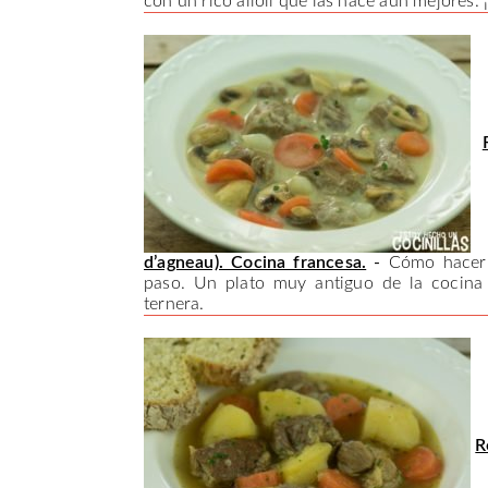
con un rico alioli que las hace aún mejores. 
d’agneau). Cocina francesa.
-
Cómo hacer 
paso. Un plato muy antiguo de la cocina 
ternera.
R