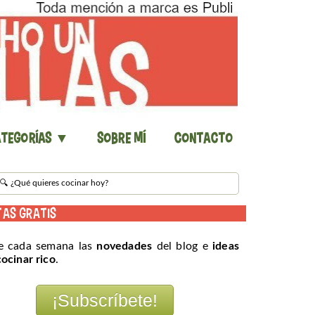
tegorías ▼
Sobre mí
Contacto
TAS GRATIS
e cada semana las
novedades
del blog e
ideas
cocinar rico
.