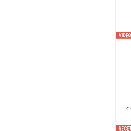
Vide
C
Rece