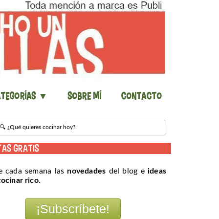
tegorías ▼
Sobre mí
Contacto
TAS GRATIS
e cada semana las
novedades
del blog e
ideas
cocinar rico
.