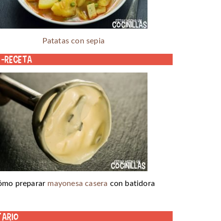
Patatas con sepia
o-receta
ómo preparar
mayonesa casera
con batidora
tario