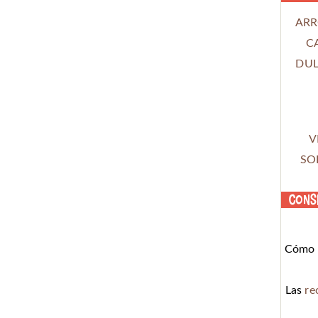
ARR
C
DUL
V
SO
Cons
Cómo c
Las
re