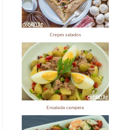
Crepes salados
Ensalada campera