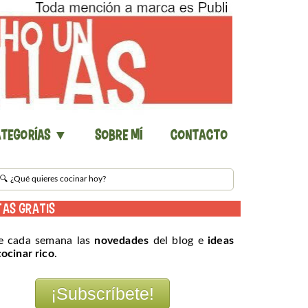
tegorías ▼
Sobre mí
Contacto
TAS GRATIS
e cada semana las
novedades
del blog e
ideas
cocinar rico
.