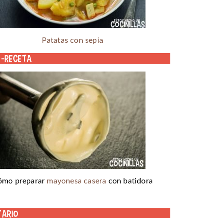
Patatas con sepia
o-receta
ómo preparar
mayonesa casera
con batidora
tario