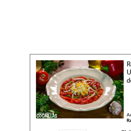
R
U
d
A
R