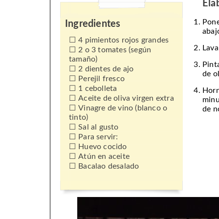
Ela
Pone
Ingredientes
abaj
4 pimientos rojos grandes
Lava
2 o 3 tomates (según
tamaño)
Pint
2 dientes de ajo
de o
Perejil fresco
1 cebolleta
Horn
Aceite de oliva virgen extra
minu
Vinagre de vino (blanco o
de n
tinto)
Sal al gusto
Para servir:
Huevo cocido
Atún en aceite
Bacalao desalado