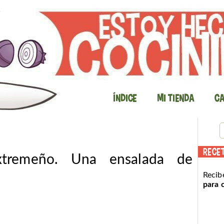
Índice
Mi Tienda
Ca
RECE
xtremeño. Una ensalada de
Recib
para 