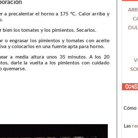
boración
ARR
r a precalentar el horno a 175 ºC. Calor arriba y
C
o.
DUL
r bien los tomates y los pimientos. Secarlos.
ar o engrasar los pimientos y tomates con aceite
liva y colocarlos en una fuente apta para horno.
ear a media altura unos 35 minutos. A los 20
V
tos, darle la vuelta a los pimientos con cuidado
o quemarse.
SO
Cons
Cómo c
Las
re