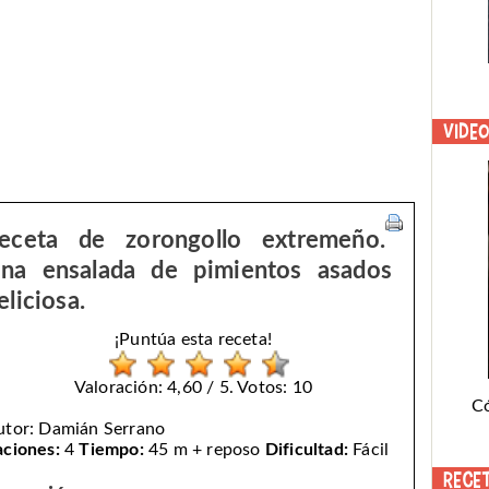
Vide
eceta de zorongollo extremeño.
na ensalada de pimientos asados
eliciosa.
¡Puntúa esta receta!
Valoración: 4,60 / 5. Votos: 10
C
utor:
Damián Serrano
aciones:
4
Tiempo:
45 m + reposo
Dificultad:
Fácil
Rece