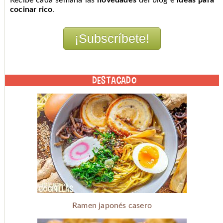
Recibe cada semana las
novedades
del blog e
ideas para
cocinar rico
.
DESTACADO
Ramen japonés casero