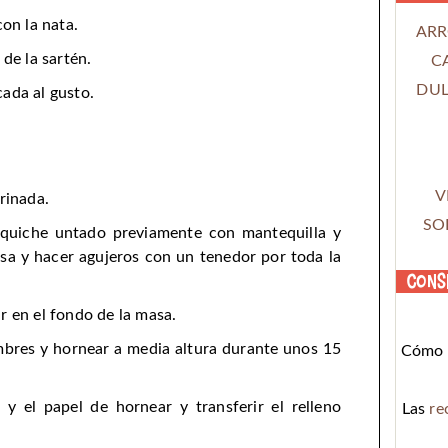
con la nata.
ARR
 de la sartén.
C
DUL
ada al gusto.
V
rinada.
SO
 quiche untado previamente con mantequilla y
sa y hacer agujeros con un tenedor por toda la
Cons
r en el fondo de la masa.
mbres y hornear a media altura durante unos 15
Cómo c
 y el papel de hornear y transferir el relleno
Las
re