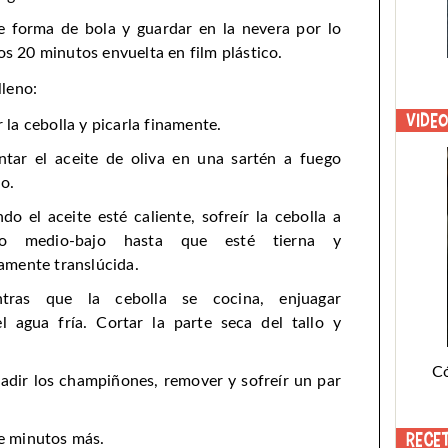
e forma de bola y guardar en la nevera por lo
s 20 minutos envuelta en film plástico.
lleno:
Vide
r la cebolla y picarla finamente.
ntar el aceite de oliva en una sartén a fuego
o.
do el aceite esté caliente, sofreír la cebolla a
go medio-bajo hasta que esté tierna y
ramente translúcida.
ntras que la cebolla se cocina, enjuagar
 agua fría. Cortar la parte seca del tallo y
C
ñadir los champiñones, remover y sofreír un par
Rece
de minutos más.