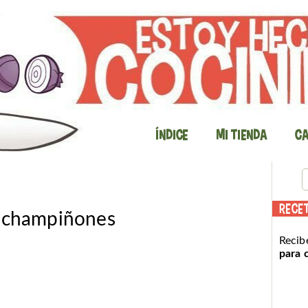
Índice
Mi Tienda
Ca
RECE
y champiñones
Recib
para 