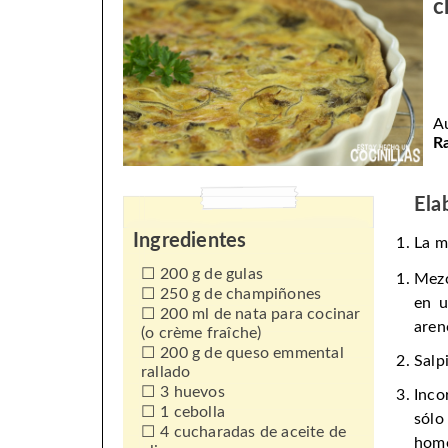
c
A
R
Ela
Ingredientes
La m
200 g de gulas
Mezc
250 g de champiñones
en u
200 ml de nata para cocinar
aren
(o crème fraîche)
200 g de queso emmental
Salp
rallado
3 huevos
Inco
1 cebolla
sól
4 cucharadas de aceite de
hom