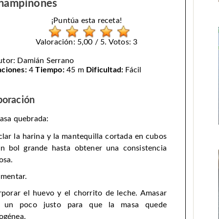
hampiñones
¡Puntúa esta receta!
Valoración: 5,00 / 5. Votos: 3
utor:
Damián Serrano
aciones:
4
Tiempo:
45 m
Dificultad:
Fácil
boración
asa quebrada:
lar la harina y la mantequilla cortada en cubos
n bol grande hasta obtener una consistencia
osa.
imentar.
rporar el huevo y el chorrito de leche. Amasar
o un poco justo para que la masa quede
ogénea.