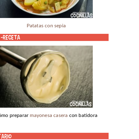
Patatas con sepia
o-receta
ómo preparar
mayonesa casera
con batidora
tario