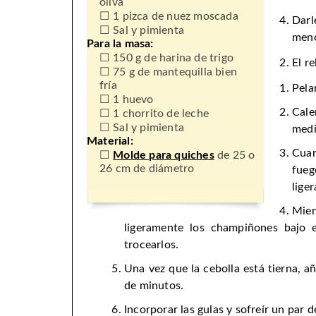
oliva
1 pizca de nuez moscada
Darl
Sal y pimienta
meno
Para la masa:
150 g de harina de trigo
El re
75 g de mantequilla bien
fría
Pela
1 huevo
Cale
1 chorrito de leche
Sal y pimienta
medi
Material:
Cuan
Molde para quiches
de 25 o
26 cm de diámetro
fue
lige
Mie
ligeramente los champiñones bajo el
trocearlos.
Una vez que la cebolla está tierna, a
de minutos.
Incorporar las gulas y sofreír un par 