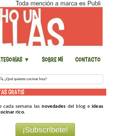
tegorías ▼
Sobre mí
Contacto
TAS GRATIS
e cada semana las
novedades
del blog e
ideas
cocinar rico
.