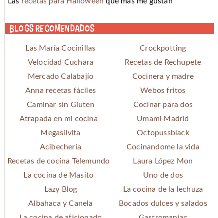
Las
recetas para Halloween
que más me gustan
Blogs recomendados
Las María Cocinillas
Crockpotting
Velocidad Cuchara
Recetas de Rechupete
Mercado Calabajío
Cocinera y madre
Anna recetas fáciles
Webos fritos
Caminar sin Gluten
Cocinar para dos
Atrapada en mi cocina
Umami Madrid
Megasilvita
Octopussblack
Acibechería
Cocinandome la vida
Recetas de cocina Telemundo
Laura López Mon
La cocina de Masito
Uno de dos
Lazy Blog
La cocina de la lechuza
Albahaca y Canela
Bocados dulces y salados
La cocina de aficionado
Gastromaniac