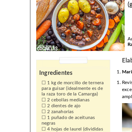
(
A
R
Ela
Mari
Ingredientes
Revi
1 kg de morcillo de ternera
para guisar (idealmente es de
exce
la raza toro de la Camarga)
ampl
2 cebollas medianas
2 dientes de ajo
2 zanahorias
1 puñado de aceitunas
negras
4 hojas de laurel (divididas