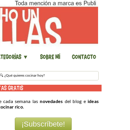
tegorías ▼
Sobre mí
Contacto
TAS GRATIS
e cada semana las
novedades
del blog e
ideas
cocinar rico
.