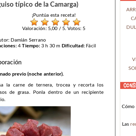
guiso típico de la Camarga)
ARR
¡Puntúa esta receta!
C
DUL
Valoración: 5,00 / 5. Votos: 5
utor:
Damián Serrano
aciones:
4
Tiempo:
3 h 30 m
Dificultad:
Fácil
V
boración
SO
nado previo (noche anterior).
Cons
sa la carne de ternera, trocea y recorta los
sos de grasa. Ponla dentro de un recipiente
io.
Cómo c
Las
re