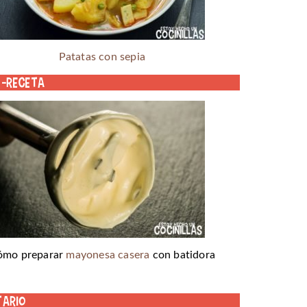
Patatas con sepia
o-receta
ómo preparar
mayonesa casera
con batidora
tario