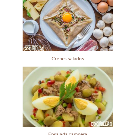
Crepes salados
Ensalada campera