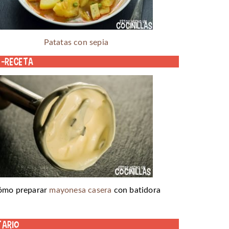
Patatas con sepia
o-receta
ómo preparar
mayonesa casera
con batidora
tario