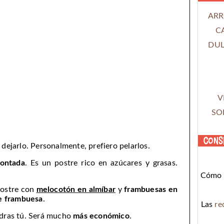
ARR
C
DUL
V
SO
Cons
 dejarlo. Personalmente, prefiero pelarlos.
ontada
. Es un postre rico en azúcares y grasas.
Cómo c
postre con
melocotón en almíbar
y
frambuesas en
e frambuesa
.
Las
re
ndras tú. Será mucho
más económico
.