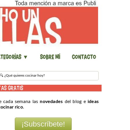
tegorías ▼
Sobre mí
Contacto
TAS GRATIS
e cada semana las
novedades
del blog e
ideas
cocinar rico
.