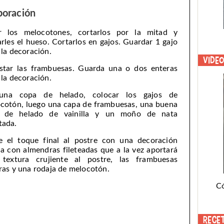
boración
r los melocotones, cortarlos por la mitad y
arles el hueso. Cortarlos en gajos. Guardar 1 gajo
 la decoración.
Vide
star las frambuesas. Guarda una o dos enteras
 la decoración.
una copa de helado, colocar los gajos de
cotón, luego una capa de frambuesas, una buena
a de helado de vainilla y un moño de nata
ada.
e el toque final al postre con una decoración
a con almendras fileteadas que a la vez aportará
textura crujiente al postre, las frambuesas
ras y una rodaja de melocotón.
C
Rece