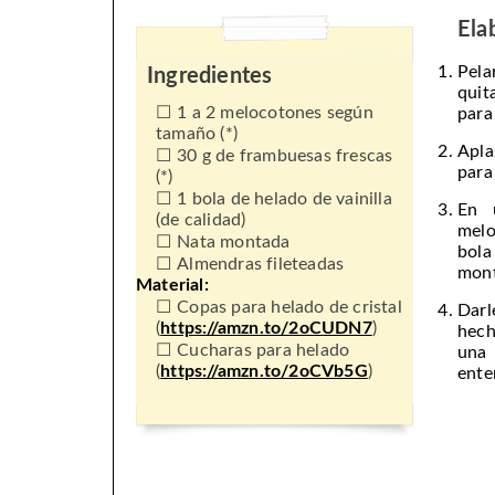
Ela
Pela
Ingredientes
quit
1 a 2 melocotones según
para
tamaño (*)
Apla
30 g de frambuesas frescas
para
(*)
1 bola de helado de vainilla
En 
(de calidad)
melo
Nata montada
bol
Almendras fileteadas
mont
Material:
Copas para helado de cristal
Darl
(
https://amzn.to/2oCUDN7
)
hech
Cucharas para helado
una 
(
https://amzn.to/2oCVb5G
)
ente