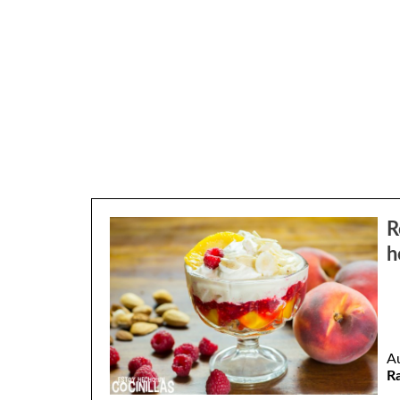
R
h
A
R