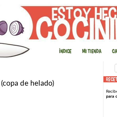
Índice
Mi Tienda
Ca
RECE
(copa de helado)
Recib
para 