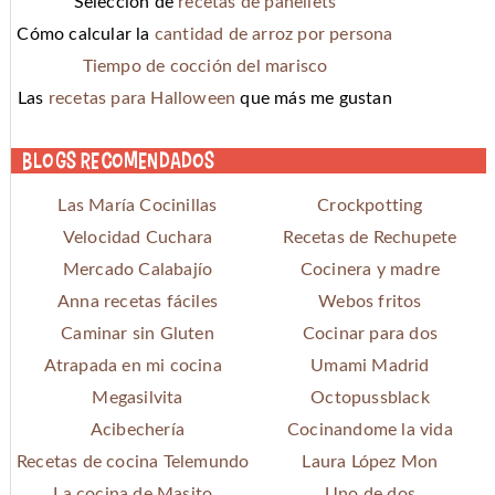
Selección de
recetas de panellets
Cómo calcular la
cantidad de arroz por persona
Tiempo de cocción del marisco
Las
recetas para Halloween
que más me gustan
Blogs recomendados
Las María Cocinillas
Crockpotting
Velocidad Cuchara
Recetas de Rechupete
Mercado Calabajío
Cocinera y madre
Anna recetas fáciles
Webos fritos
Caminar sin Gluten
Cocinar para dos
Atrapada en mi cocina
Umami Madrid
Megasilvita
Octopussblack
Acibechería
Cocinandome la vida
Recetas de cocina Telemundo
Laura López Mon
La cocina de Masito
Uno de dos