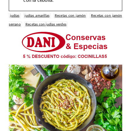
con la cebolla.
judías
judías amarillas
Recetas con jamón
Recetas con jamón
serrano
Recetas con judías verdes