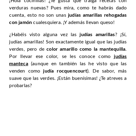
¡Hola cocinillas! ¿Te gusta que traiga recetas con
verduras nuevas? Pues mira, como te habrás dado
cuenta, esto no son unas
judías amarillas rehogadas
con jamón
cualesquiera. ¡Y además llevan queso!
¿Habéis visto alguna vez las
judías amarillas
? ¡Sí,
judías amarillas! Son exactamente igual que las judías
verdes, pero de
color amarillo como la mantequilla
.
Por llevar ese color, se les conoce como
judías
manteca
(aunque en también las he visto que las
venden como
judía rocquencourt
). De sabor, más
suave que las verdes. ¡Están buenísimas! ¿Te atreves a
probarlas?