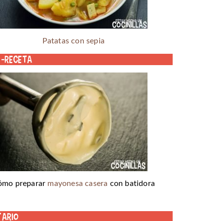
Patatas con sepia
o-receta
ómo preparar
mayonesa casera
con batidora
tario