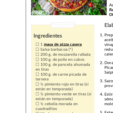
A
R
Di
Ela
Prep
Ingredientes
acei
1
masa de pizza casera
vina
Salsa barbacoa (*)
redu
cale
200 g. de mozzarella rallada
100 g. de pollo en cubos
Dora
100 g. de panceta ahumada
Pica
en tiras
Salp
100 g. de carne picada de
ternera
Saz
½ pimiento rojo en tiras (si
prov
están en temporada)
½ pimiento verde en tiras (si
Esti
están en temporada)
sémo
½ cebolla morada en
mold
cuadraditos
Ext