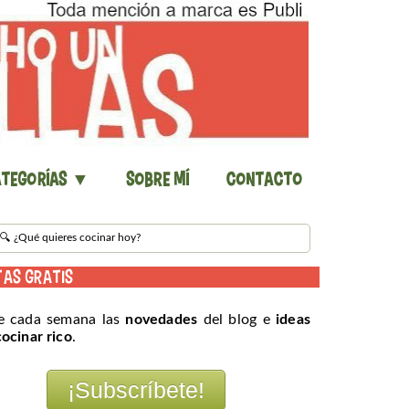
tegorías ▼
Sobre mí
Contacto
TAS GRATIS
e cada semana las
novedades
del blog e
ideas
cocinar rico
.