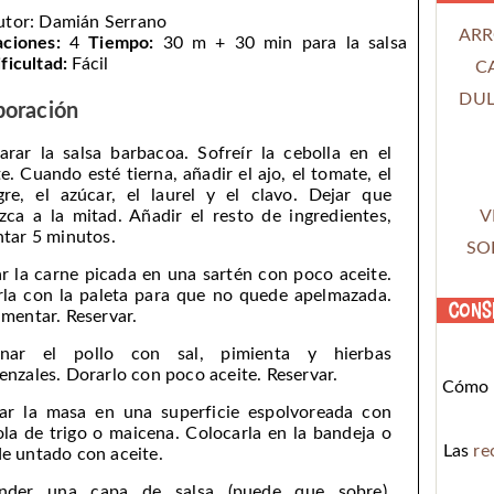
utor:
Damián Serrano
ARR
aciones:
4
Tiempo:
30 m + 30 min para la salsa
ficultad:
Fácil
C
DUL
boración
arar la salsa barbacoa. Sofreír la cebolla en el
te. Cuando esté tierna, añadir el ajo, el tomate, el
gre, el azúcar, el laurel y el clavo. Dejar que
V
zca a la mitad. Añadir el resto de ingredientes,
ntar 5 minutos.
SO
r la carne picada en una sartén con poco aceite.
rla con la paleta para que no quede apelmazada.
Cons
imentar. Reservar.
onar el pollo con sal, pimienta y hierbas
enzales. Dorarlo con poco aceite. Reservar.
Cómo c
rar la masa en una superficie espolvoreada con
la de trigo o maicena. Colocarla en la bandeja o
Las
re
e untado con aceite.
ender una capa de salsa (puede que sobre).