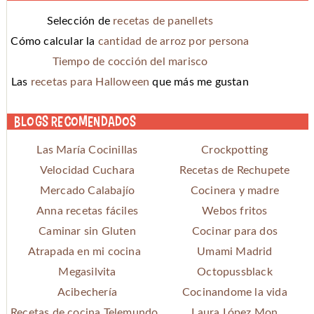
Selección de
recetas de panellets
Cómo calcular la
cantidad de arroz por persona
Tiempo de cocción del marisco
Las
recetas para Halloween
que más me gustan
Blogs recomendados
Las María Cocinillas
Crockpotting
Velocidad Cuchara
Recetas de Rechupete
Mercado Calabajío
Cocinera y madre
Anna recetas fáciles
Webos fritos
Caminar sin Gluten
Cocinar para dos
Atrapada en mi cocina
Umami Madrid
Megasilvita
Octopussblack
Acibechería
Cocinandome la vida
Recetas de cocina Telemundo
Laura López Mon