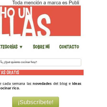
tegorías ▼
Sobre mí
Contacto
TAS GRATIS
e cada semana las
novedades
del blog e
ideas
cocinar rico
.