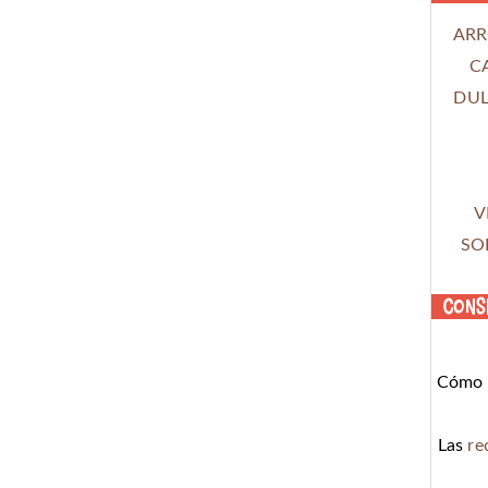
ARR
C
DUL
V
SO
Cons
Cómo c
Las
re