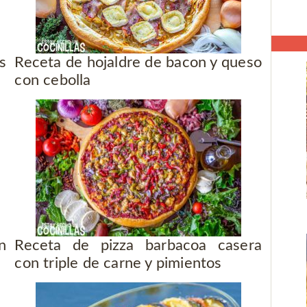
s
Receta de hojaldre de bacon y queso
con cebolla
n
Receta de pizza barbacoa casera
con triple de carne y pimientos