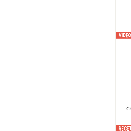
Vide
C
Rece