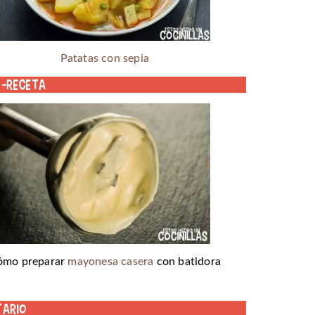
Patatas con sepia
o-receta
ómo preparar
mayonesa casera
con batidora
tario