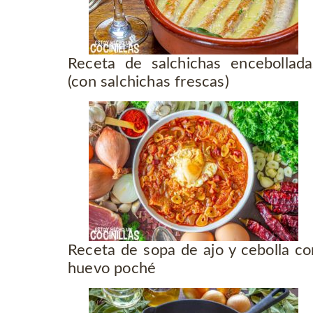
Receta de salchichas encebollada
(con salchichas frescas)
Receta de sopa de ajo y cebolla co
huevo poché