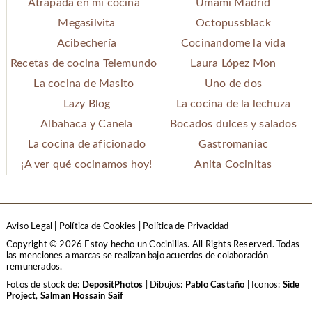
Atrapada en mi cocina
Umami Madrid
Megasilvita
Octopussblack
Acibechería
Cocinandome la vida
Recetas de cocina Telemundo
Laura López Mon
La cocina de Masito
Uno de dos
Lazy Blog
La cocina de la lechuza
Albahaca y Canela
Bocados dulces y salados
La cocina de aficionado
Gastromaniac
¡A ver qué cocinamos hoy!
Anita Cocinitas
Aviso Legal
|
Política de Cookies
|
Política de Privacidad
Copyright © 2026 Estoy hecho un Cocinillas. All Rights Reserved.
Todas
las menciones a marcas se realizan bajo acuerdos de colaboración
remunerados.
Fotos de stock de:
DepositPhotos
| Dibujos:
Pablo Castaño
| Iconos:
Side
Project
,
Salman Hossain Saif