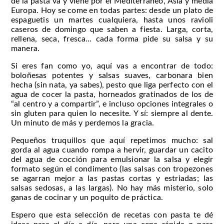
de la pasta va y viene por el Mediterráneo, Asia y media
Europa. Hoy se come en todas partes: desde un plato de
espaguetis un martes cualquiera, hasta unos ravioli
caseros de domingo que saben a fiesta. Larga, corta,
rellena, seca, fresca… cada forma pide su salsa y su
manera.
Si eres fan como yo, aquí vas a encontrar de todo:
boloñesas potentes y salsas suaves, carbonara bien
hecha (sin nata, ya sabes), pesto que liga perfecto con el
agua de cocer la pasta, horneados gratinados de los de
“al centro y a compartir”, e incluso opciones integrales o
sin gluten para quien lo necesite. Y sí: siempre al dente.
Un minuto de más y perdemos la gracia.
Pequeños truquillos que aquí repetimos mucho: sal
gorda al agua cuando rompa a hervir, guardar un cacito
del agua de cocción para emulsionar la salsa y elegir
formato según el condimento (las salsas con tropezones
se agarran mejor a las pastas cortas y estriadas; las
salsas sedosas, a las largas). No hay más misterio, solo
ganas de cocinar y un poquito de práctica.
Espero que esta selección de recetas con pasta te dé