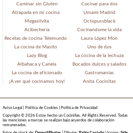
Caminar sin Gluten
Cocinar para dos
Atrapada en mi cocina
Umami Madrid
Megasilvita
Octopussblack
Acibechería
Cocinandome la vida
Recetas de cocina Telemundo
Laura López Mon
La cocina de Masito
Uno de dos
Lazy Blog
La cocina de la lechuza
Albahaca y Canela
Bocados dulces y salados
La cocina de aficionado
Gastromaniac
¡A ver qué cocinamos hoy!
Anita Cocinitas
Aviso Legal
|
Política de Cookies
|
Política de Privacidad
Copyright © 2026 Estoy hecho un Cocinillas. All Rights Reserved.
Todas
las menciones a marcas se realizan bajo acuerdos de colaboración
remunerados.
Fotos de stock de:
DepositPhotos
| Dibujos:
Pablo Castaño
| Iconos:
Side