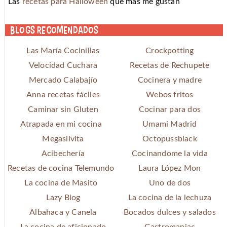
Las
recetas para Halloween
que más me gustan
Blogs recomendados
Las María Cocinillas
Crockpotting
Velocidad Cuchara
Recetas de Rechupete
Mercado Calabajío
Cocinera y madre
Anna recetas fáciles
Webos fritos
Caminar sin Gluten
Cocinar para dos
Atrapada en mi cocina
Umami Madrid
Megasilvita
Octopussblack
Acibechería
Cocinandome la vida
Recetas de cocina Telemundo
Laura López Mon
La cocina de Masito
Uno de dos
Lazy Blog
La cocina de la lechuza
Albahaca y Canela
Bocados dulces y salados
La cocina de aficionado
Gastromaniac