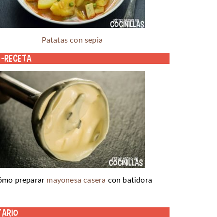
Patatas con sepia
o-receta
ómo preparar
mayonesa casera
con batidora
tario