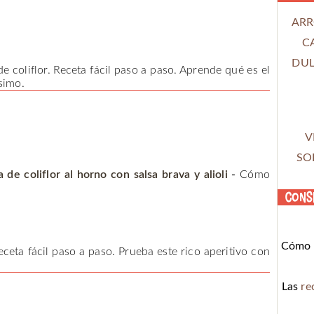
ARR
C
DUL
e coliflor. Receta fácil paso a paso. Aprende qué es el
simo.
V
SO
 de coliflor al horno con salsa brava y alioli
-
Cómo
Cons
Cómo c
Receta fácil paso a paso. Prueba este rico aperitivo con
Las
re