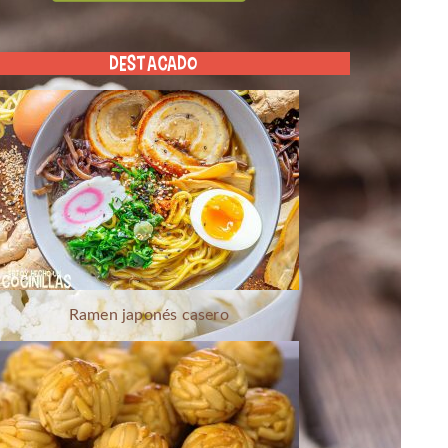
DESTACADO
Ramen japonés casero