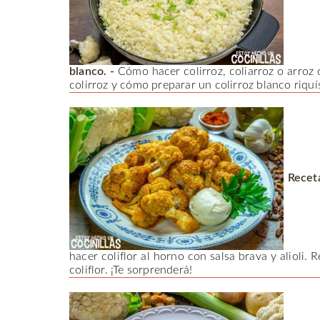
blanco.
-
Cómo hacer colirroz, coliarroz o arroz d
colirroz y cómo preparar un colirroz blanco riquí
Receta
hacer coliflor al horno con salsa brava y alioli. 
coliflor. ¡Te sorprenderá!