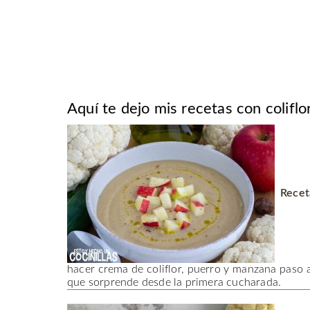
Aquí te dejo mis recetas con coliflo
Recet
hacer crema de coliflor, puerro y manzana paso a
que sorprende desde la primera cucharada.