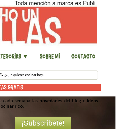
tegorías ▼
Sobre mí
Contacto
TAS GRATIS
e cada semana las
novedades
del blog e
ideas
cocinar rico
.