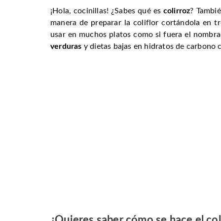
¡Hola, cocinillas! ¿Sabes qué es
colirroz
? Tambi
manera de preparar la coliflor cortándola en t
usar en muchos platos como si fuera el nombra
verduras
y dietas bajas en hidratos de carbono
¿Quieres saber cómo se hace el col