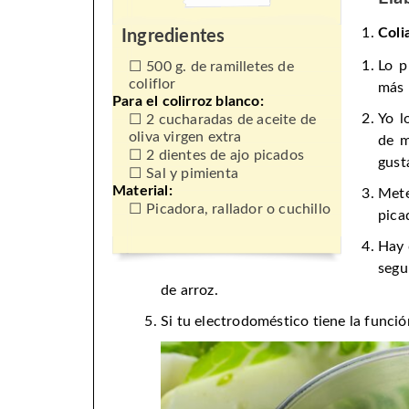
Coli
Ingredientes
Lo p
500 g. de ramilletes de
coliflor
más 
Para el colirroz blanco:
Yo l
2 cucharadas de aceite de
oliva virgen extra
de m
2 dientes de ajo picados
gust
Sal y pimienta
Material:
Met
Picadora, rallador o cuchillo
pica
Hay 
segu
de arroz.
Si tu electrodoméstico tiene la función