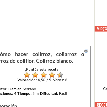
Vide
ómo hacer colirroz, coliarroz o
rroz de coliflor. Colirroz blanco.
¡Puntúa esta receta!
Valoración: 4,50 / 5. Votos: 6
C
utor:
Damián Serrano
aciones:
4
Tiempo:
5 m
Dificultad:
Fácil
Rece
boración