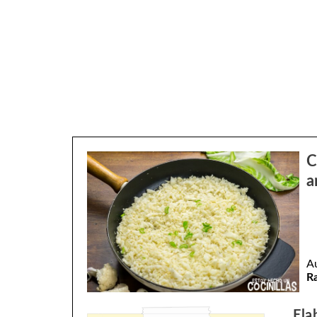
C
a
A
R
Ela