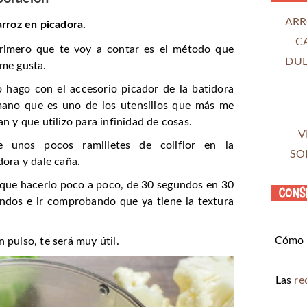
ARR
arroz en picadora.
C
rimero que te voy a contar es el método que
DUL
me gusta.
o hago con el accesorio picador de la batidora
ano que es uno de los utensilios que más me
an y que utilizo para infinidad de cosas.
V
e unos pocos ramilletes de coliflor en la
SO
dora y dale caña.
que hacerlo poco a poco, de 30 segundos en 30
Cons
ndos e ir comprobando que ya tiene la textura
Cómo c
 pulso, te será muy útil.
Las
re