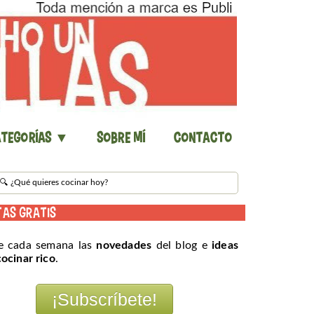
tegorías ▼
Sobre mí
Contacto
TAS GRATIS
e cada semana las
novedades
del blog e
ideas
cocinar rico
.