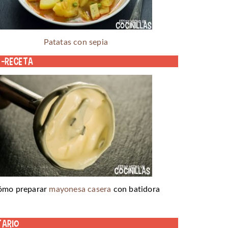
Patatas con sepia
o-receta
ómo preparar
mayonesa casera
con batidora
tario