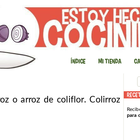
Índice
Mi Tienda
Ca
RECE
oz o arroz de coliflor. Colirroz
Recib
para 