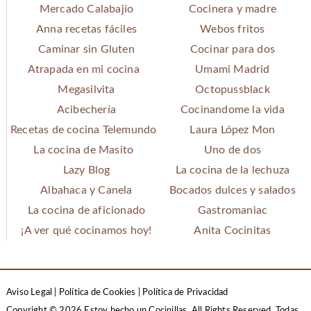
Mercado Calabajío
Cocinera y madre
Anna recetas fáciles
Webos fritos
Caminar sin Gluten
Cocinar para dos
Atrapada en mi cocina
Umami Madrid
Megasilvita
Octopussblack
Acibechería
Cocinandome la vida
Recetas de cocina Telemundo
Laura López Mon
La cocina de Masito
Uno de dos
Lazy Blog
La cocina de la lechuza
Albahaca y Canela
Bocados dulces y salados
La cocina de aficionado
Gastromaniac
¡A ver qué cocinamos hoy!
Anita Cocinitas
Aviso Legal
|
Política de Cookies
|
Política de Privacidad
Copyright © 2026 Estoy hecho un Cocinillas. All Rights Reserved.
Todas