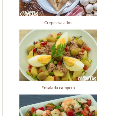
Crepes salados
Ensalada campera