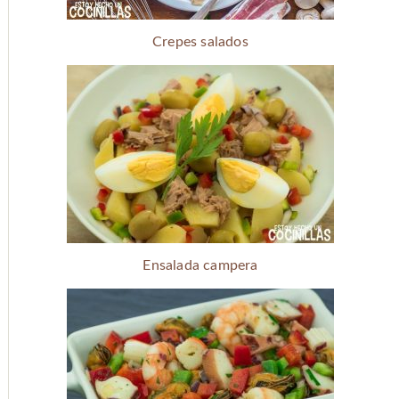
Crepes salados
Ensalada campera