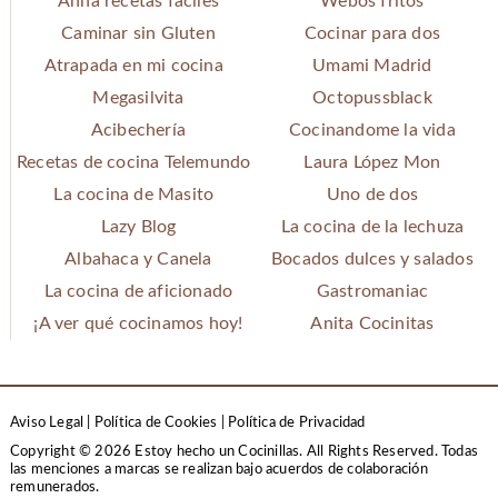
Anna recetas fáciles
Webos fritos
Caminar sin Gluten
Cocinar para dos
Atrapada en mi cocina
Umami Madrid
Megasilvita
Octopussblack
Acibechería
Cocinandome la vida
Recetas de cocina Telemundo
Laura López Mon
La cocina de Masito
Uno de dos
Lazy Blog
La cocina de la lechuza
Albahaca y Canela
Bocados dulces y salados
La cocina de aficionado
Gastromaniac
¡A ver qué cocinamos hoy!
Anita Cocinitas
Aviso Legal
|
Política de Cookies
|
Política de Privacidad
Copyright © 2026 Estoy hecho un Cocinillas. All Rights Reserved.
Todas
las menciones a marcas se realizan bajo acuerdos de colaboración
remunerados.