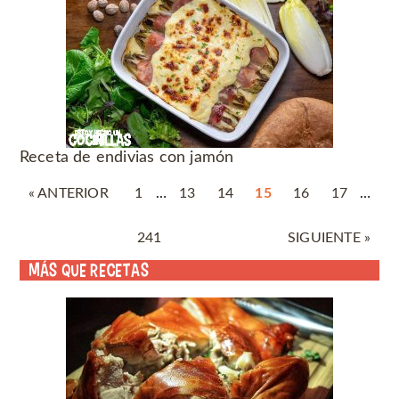
Receta de endivias con jamón
« ANTERIOR
1
…
13
14
15
16
17
…
241
SIGUIENTE »
Más que recetas